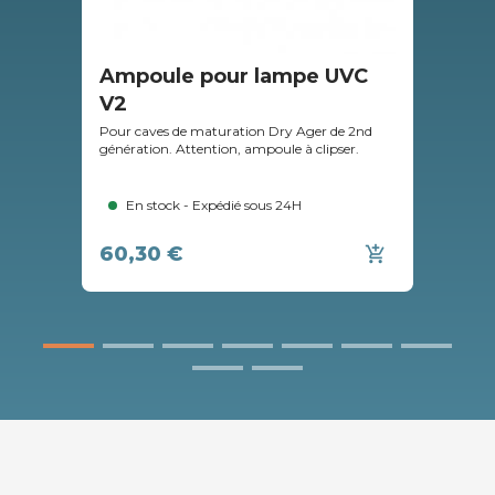
Ampoule pour lampe UVC
Bâ
V2
DX
Pour caves de maturation Dry Ager de 2nd
Pour
génération. Attention, ampoule à clipser.
DX50
En stock - Expédié sous 24H
60,30 €
92
add_shopping_cart