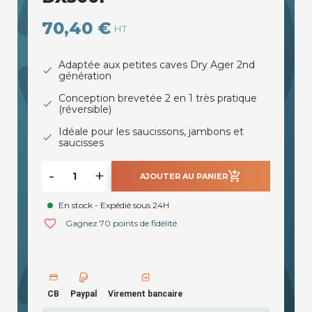
70,40 €
HT
Adaptée aux petites caves Dry Ager 2nd
génération
Conception brevetée 2 en 1 très pratique
(réversible)
Idéale pour les saucissons, jambons et
saucisses
-
+
add_shopping_cart
AJOUTER AU PANIER
En stock - Expédié sous 24H
favorite_border
Gagnez 70 points de fidélité
CB
Paypal
Virement bancaire