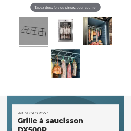
Tapez deux fois ou pincez pour zoomer
Réf.
SECAC00273
Grille à saucisson
DX500P