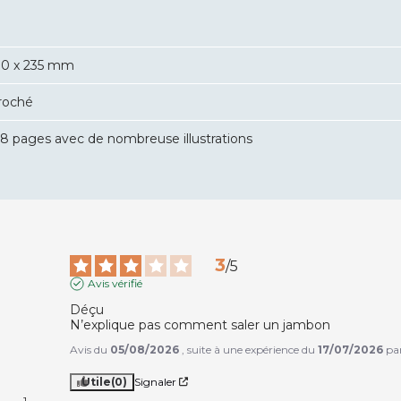
70 x 235 mm
roché
28 pages avec de nombreuse illustrations
3
/
5
Avis vérifié
Déçu

N’explique pas comment saler un jambon
Avis du
05/08/2026
, suite à une expérience du
17/07/2026
pa
Utile
(0)
Signaler
1