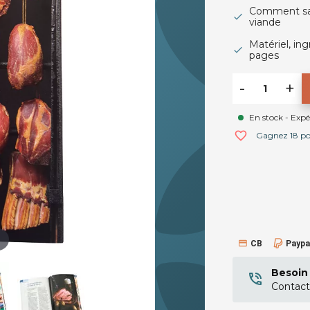
Comment sale
viande
Matériel, in
pages
-
+
En stock - Exp
favorite_border
Gagnez 18 poin
CB
Paypa
Besoin 
Contact