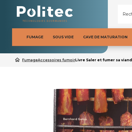
Rech
FUMAGE
SOUS VIDE
CAVE DE MATURATION
home
Fumage
Accessoires fumoir
Livre Saler et fumer sa vian