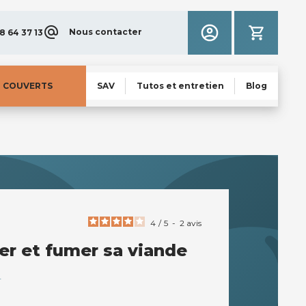
Nous contacter
8 64 37 13
N COUVERTS
SAV
Tutos et entretien
Blog
4
/
5
-
2
avis
ler et fumer sa viande
T