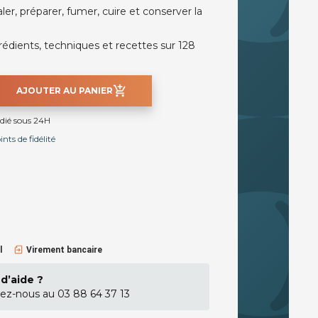
r, préparer, fumer, cuire et conserver la
grédients, techniques et recettes sur 128
add_shopping_cart
AJOUTER AU PANIER
édié sous 24H
ts de fidélité
l
Virement bancaire
d’aide ?
ez-nous au 03 88 64 37 13