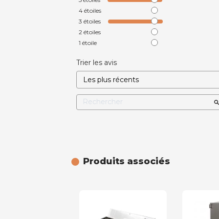
4
étoiles
3
étoiles
2
étoiles
1
étoile
Trier les avis
Produits associés