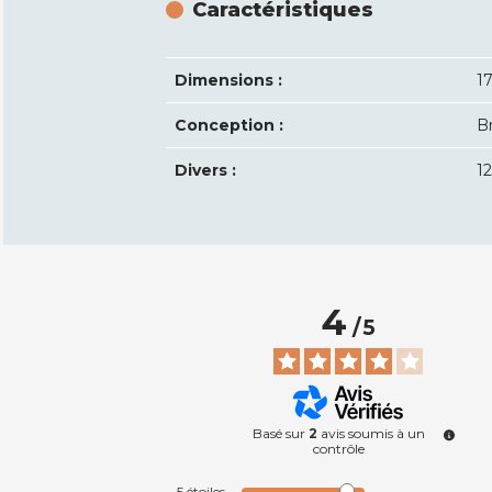
Caractéristiques
Dimensions :
1
Conception :
B
Divers :
1
4
/
5
Basé sur
2
avis soumis à un
contrôle
5
étoiles