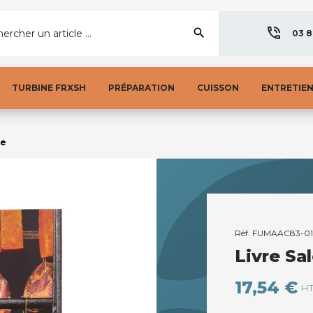
search
ercher un article ...
03 8
TURBINE FRXSH
PRÉPARATION
CUISSON
ENTRETIE
de
Réf.
FUMAAC83-01
Livre Sa
17,54 €
H