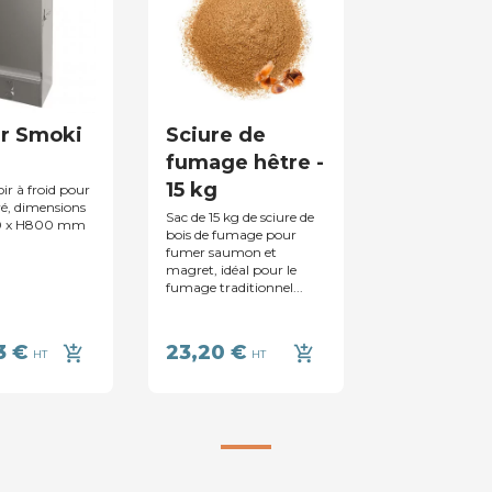
r Smoki
Sciure de
fumage hêtre -
15 kg
ir à froid pour
vé, dimensions
Sac de 15 kg de sciure de
0 x H800 mm
bois de fumage pour
fumer saumon et
magret, idéal pour le
fumage traditionnel...
3 €
23,20 €
add_shopping_cart
add_shopping_cart
HT
HT