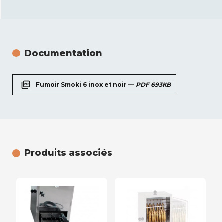
Documentation
picture_as_pdf
Fumoir Smoki 6 inox et noir —
PDF 693KB
Produits associés