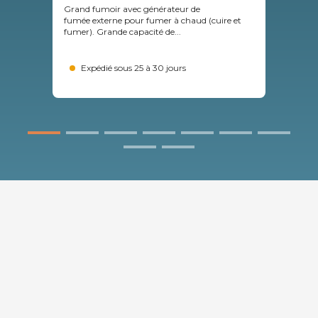
Grand fumoir avec générateur de
Fumo
fumée externe pour fumer à chaud (cuire et
fume
fumer). Grande capacité de...
à 12 
Expédié sous 25 à 30 jours