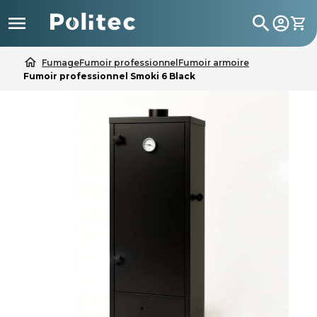

search
home
Fumage
Fumoir professionnel
Fumoir armoire
Fumoir professionnel Smoki 6 Black