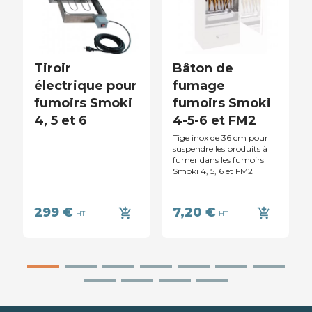
Tiroir
Bâton de
électrique pour
fumage
fumoirs Smoki
fumoirs Smoki
4, 5 et 6
4-5-6 et FM2
Tige inox de 36 cm pour
suspendre les produits à
fumer dans les fumoirs
Smoki 4, 5, 6 et FM2
299 €
7,20 €
add_shopping_cart
add_shopping_cart
HT
HT