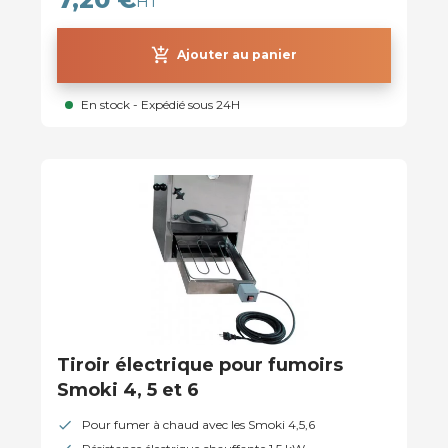
HT
add_shopping_cart
Ajouter au panier
En stock - Expédié sous 24H
Tiroir électrique pour fumoirs
Smoki 4, 5 et 6
Pour fumer à chaud avec les Smoki 4,5,6