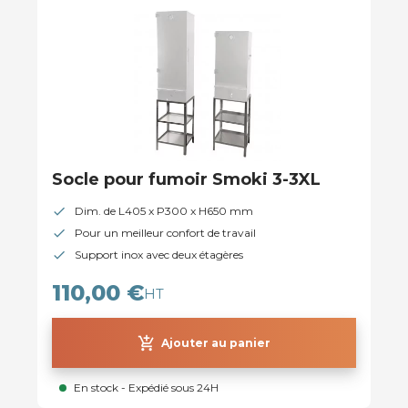
Socle pour fumoir Smoki 3-3XL
Dim. de L405 x P300 x H650 mm
Pour un meilleur confort de travail
Support inox avec deux étagères
110,00 €
HT
add_shopping_cart
Ajouter au panier
En stock - Expédié sous 24H