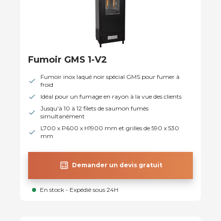
Fumoir GMS 1-V2
Fumoir inox laqué noir spécial GMS pour fumer à
froid
Idéal pour un fumage en rayon à la vue des clients
Jusqu'à 10 à 12 filets de saumon fumés
simultanément
L700 x P600 x H1900 mm et grilles de 590 x 530
mm
calculate
Demander un devis gratuit
En stock - Expédié sous 24H