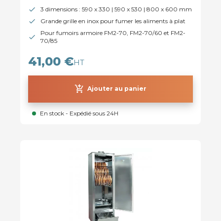
3 dimensions : 590 x 330 | 590 x 530 | 800 x 600 mm
Grande grille en inox pour fumer les aliments à plat
Pour fumoirs armoire FM2-70, FM2-70/60 et FM2-
70/85
41,00 €
HT
add_shopping_cart
Ajouter au panier
En stock - Expédié sous 24H