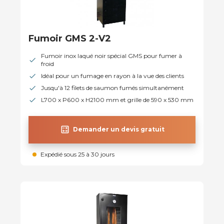
Fumoir GMS 2-V2
Fumoir inox laqué noir spécial GMS pour fumer à
froid
Idéal pour un fumage en rayon à la vue des clients
Jusqu'à 12 filets de saumon fumés simultanément
L700 x P600 x H2100 mm et grille de 590 x 530 mm
calculate
Demander un devis gratuit
Expédié sous 25 à 30 jours