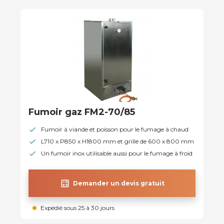
Fumoir gaz FM2-70/85
Fumoir à viande et poisson pour le fumage à chaud
L710 x P850 x H1800 mm et grille de 600 x 800 mm
Un fumoir inox utilisable aussi pour le fumage à froid
calculate
Demander un devis gratuit
Expédié sous 25 à 30 jours