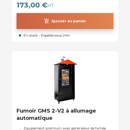
173,00 €
HT
add_shopping_cart
Ajouter au panier
En stock - Expédié sous 24H
Fumoir GMS 2-V2 à allumage
automatique
Equipement prémium avec générateur de fumée