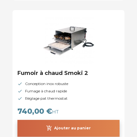
Fumoir à chaud Smoki 2
Conception inox robuste
Fumage à chaud rapide
Réglage pat thermostat
740,00 €
HT
add_shopping_cart
Ajouter au panier