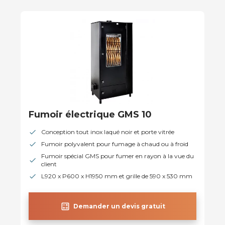
Fumoir électrique GMS 10
Conception tout inox laqué noir et porte vitrée
Fumoir polyvalent pour fumage à chaud ou à froid
Fumoir spécial GMS pour fumer en rayon à la vue du
client
L920 x P600 x H1950 mm et grille de 590 x 530 mm
calculate
Demander un devis gratuit