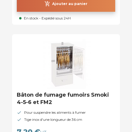
add_shopping_cart
Ajouter au panier
En stock - Expédié sous 24H
Bâton de fumage fumoirs Smoki
4-5-6 et FM2
Pour suspendre les aliments à fumer
Tige inox d'une longueur de 36 cm
7,20 €