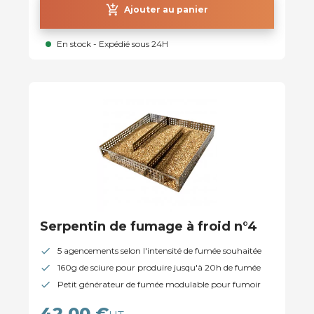
add_shopping_cart
Ajouter au panier
En stock - Expédié sous 24H
Serpentin de fumage à froid n°4
5 agencements selon l'intensité de fumée souhaitée
160g de sciure pour produire jusqu'à 20h de fumée
Petit générateur de fumée modulable pour fumoir
42,00 €