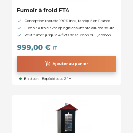
Fumoir à froid FT4
Conception robuste 100% inox, fabriqué en France
Fumoir à froid avec épingle chauffante allume-sciure
Peut fumer jusqu'à 4 filets de saumon ou 1 jambon
999,00 €
HT
add_shopping_cart
Ajouter au panier
En stock - Expédié sous 24H