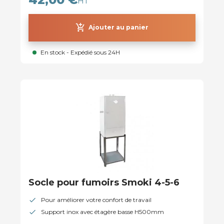
HT
add_shopping_cart
Ajouter au panier
En stock - Expédié sous 24H
Socle pour fumoirs Smoki 4-5-6
Pour améliorer votre confort de travail
Support inox avec étagère basse H500mm