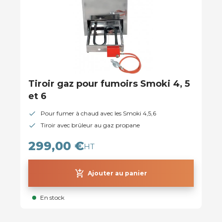
Tiroir gaz pour fumoirs Smoki 4, 5
et 6
Pour fumer à chaud avec les Smoki 4,5,6
Tiroir avec brûleur au gaz propane
299,00 €
HT
add_shopping_cart
Ajouter au panier
En stock