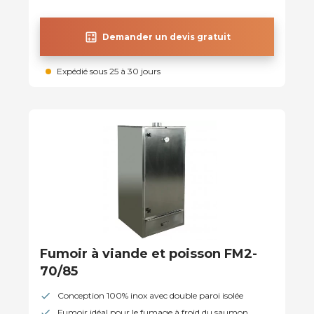
calculate
Demander un devis gratuit
Expédié sous 25 à 30 jours
Fumoir à viande et poisson FM2-
70/85
Conception 100% inox avec double paroi isolée
Fumoir idéal pour le fumage à froid du saumon