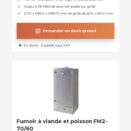
Jusqu'à 28 filets de saumon posés sur grille
L710 x P850 x H1800 mm et grille de 600 x 800 mm
calculate
Demander un devis gratuit
En stock - Expédié sous 24H
Fumoir à viande et poisson FM2-
70/60