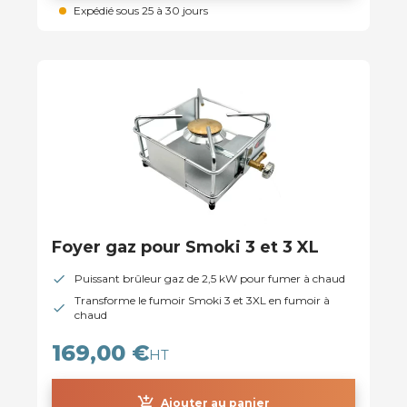
Expédié sous 25 à 30 jours
Foyer gaz pour Smoki 3 et 3 XL
Puissant brûleur gaz de 2,5 kW pour fumer à chaud
Transforme le fumoir Smoki 3 et 3XL en fumoir à
chaud
169,00 €
HT
add_shopping_cart
Ajouter au panier