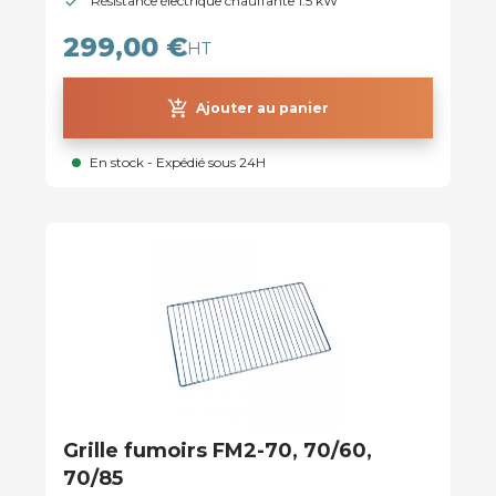
Résistance électrique chauffante 1.5 kW
299,00 €
HT
add_shopping_cart
Ajouter au panier
En stock - Expédié sous 24H
Grille fumoirs FM2-70, 70/60,
70/85