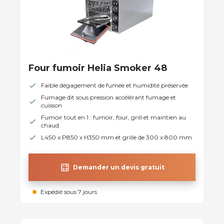
Four fumoir Helia Smoker 48
Faible dégagement de fumée et humidité préservée
Fumage dit sous pression accélérant fumage et
cuisson
Fumoir tout en 1 : fumoir, four, grill et maintien au
chaud
L450 x P850 x H350 mm et grille de 300 x 800 mm
calculate
Demander un devis gratuit
Expédié sous 7 jours