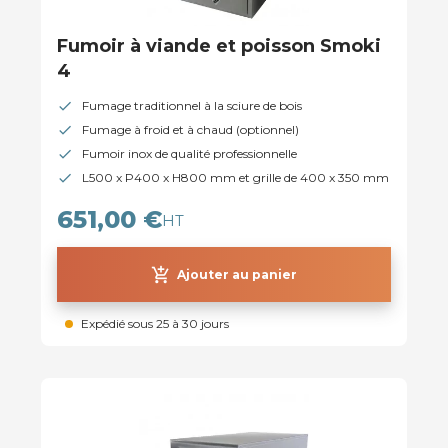
Fumoir à viande et poisson Smoki
4
Fumage traditionnel à la sciure de bois
Fumage à froid et à chaud (optionnel)
Fumoir inox de qualité professionnelle
L500 x P400 x H800 mm et grille de 400 x 350 mm
651,00 €
HT
add_shopping_cart
Ajouter au panier
Expédié sous 25 à 30 jours