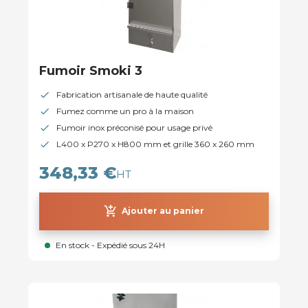
Fumoir Smoki 3
Fabrication artisanale de haute qualité
Fumez comme un pro à la maison
Fumoir inox préconisé pour usage privé
L400 x P270 x H800 mm et grille 360 x 260 mm
348,33 €
HT
add_shopping_cart
Ajouter au panier
En stock - Expédié sous 24H